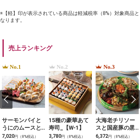
※【軽】印が表示されている商品は軽減税率（8%）対象商品と
なります。
売上ランキング
No.1
No.2
No.3
サーモンパイと
15種の豪華あて
大海老チリソー
うにのムースと3
寿司_【W-1】
スと国産豚の黒
種冷菜のアソー
酢団子と４種料
7,020
3,780
6,372
円（8%税込）
円（8%税込）
円（8%税込）