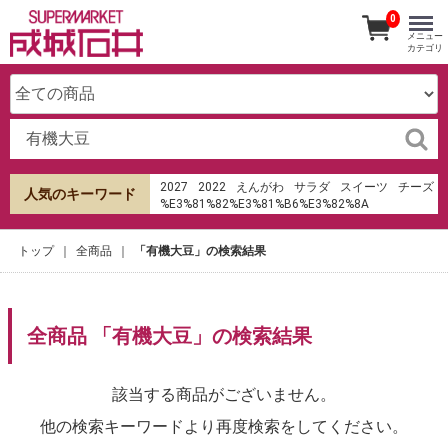
0
メニュー
カテゴリ
2027
2022
えんがわ
サラダ
スイーツ
チーズ
人気のキーワード
%E3%81%82%E3%81%B6%E3%82%8A
%E6%B8%85%E6%B0%B4
%E7%94%B0%E7%94%BA%E5%BA%97
トップ
全商品
「有機大豆」の検索結果
オードブル
成城石井
ローストビーフ
ケーキ
hu%E1%BB%B7 sms th%E1%BA%BB t%C3%ADn
d%E1%BB%A5ng shb
サンドイッチ
ラ・メゾン・デュ・ショコラ
生春巻き
寿司
みりん
餃子の皮
パン
全商品 「有機大豆」の検索結果
%EA%B9%80%EB%AF%BC%EC%84%9D
%EB%8D%94%EC%BF%A0
該当する商品がございません。
他の検索キーワードより再度検索をしてください。