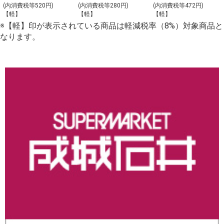
ト_【Y-4】
理の盛合わせ
(内消費税等520円)
(内消費税等280円)
(内消費税等472円)
【軽】
【軽】
【軽】
（大）_【C-2】
※【軽】印が表示されている商品は軽減税率（8%）対象商品と
なります。