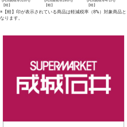
(内消費税等520円)
(内消費税等280円)
(内消費税等472円)
【軽】
【軽】
【軽】
（大）_【C-2】
※【軽】印が表示されている商品は軽減税率（8%）対象商品と
なります。