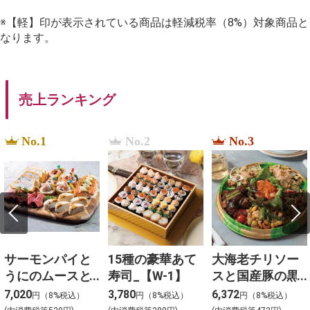
※【軽】印が表示されている商品は軽減税率（8%）対象商品と
なります。
売上ランキング
No.1
No.2
No.3
サーモンパイと
15種の豪華あて
大海老チリソー
うにのムースと3
寿司_【W-1】
スと国産豚の黒
種冷菜のアソー
酢団子と４種料
7,020
3,780
6,372
円（8%税込）
円（8%税込）
円（8%税込）
ト_【Y-4】
理の盛合わせ