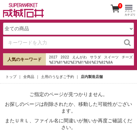
0
メニュー
カテゴリ
2027
2022
えんがわ
サラダ
スイーツ
チーズ
人気のキーワード
%E3%81%82%E3%81%B6%E3%82%8A
%E6%B8%85%E6%B0%B4
%E7%94%B0%E7%94%BA%E5%BA%97
トップ
全商品
土用のうなぎご予約
店内製造店舗
オードブル
成城石井
hu%E1%BB%B7 sms th%E1%BA%BB t%C3%ADn
d%E1%BB%A5ng shb
ご指定のページが見つかりません。
ケーキ
みりん
ローストビーフ
寿司
生春巻き
パンケーキ
キムチ
お探しのページは削除されたか、移動した可能性がござい
sumad 14%EC%9D%B8%EC%B9%98
%EB%8F%85%EC%9D%BC%EC%8B%9D
ます。
%EC%A0%84%EA%B8%B0%EC%9E%90%EC%A0%84
Fusion 2010 %2Cv6 sonda pr%C3%A9 catalizador
またＵＲＬ、ファイル名に間違いが無いか再度ご確認くだ
%D1%88%D1%82%D1%80%D0%B0%D1%98%D0%BA
さい。
%D0%B3%D1%81%D0%BF