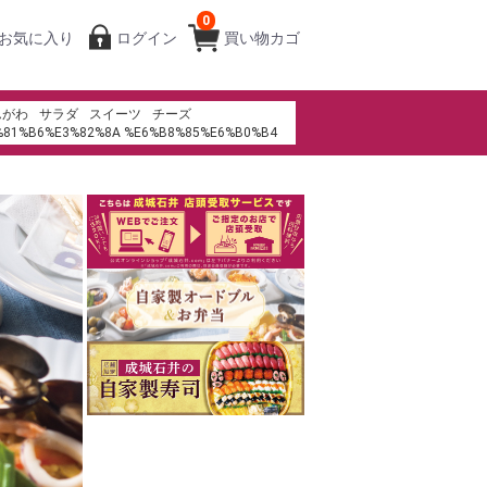
0
お気に入り
ログイン
買い物カゴ
んがわ
サラダ
スイーツ
チーズ
%81%B6%E3%82%8A %E6%B8%85%E6%B0%B4
%94%BA%E5%BA%97
ル
成城石井
ms th%E1%BA%BB t%C3%ADn d%E1%BB%A5ng
ーフ
みりん
生春巻き
キムチ
パンケーキ
ゾン・デュ・ショコラ
おせち