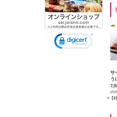
サ
う
種
7,0
ト_
(内
※【