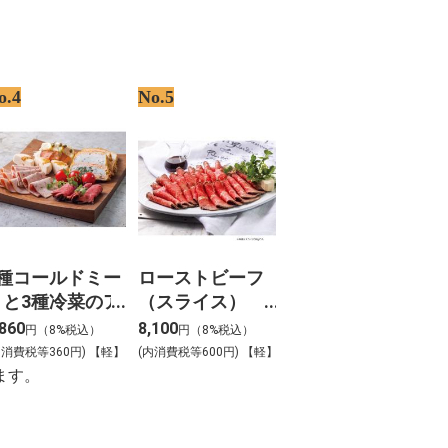
o.4
No.5
3種コールドミー
ローストビーフ
トと3種冷菜のア
（スライス）
ート_【Y-5】
500ｇ_【Y-9】
,860
8,100
円（8%税込）
円（8%税込）
内消費税等360円) 【軽】
(内消費税等600円) 【軽】
ます。