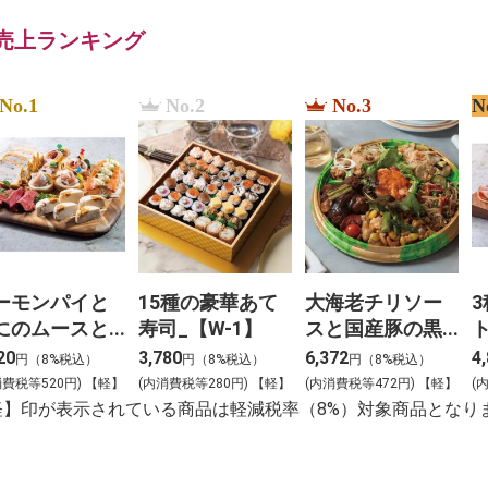
売上ランキング
No.1
No.2
No.3
N
ーモンパイと
15種の豪華あて
大海老チリソー
にのムースと3
寿司_【W-1】
スと国産豚の黒
冷菜のアソー
酢団子と４種料
ソ
20
3,780
6,372
4
円（8%税込）
円（8%税込）
円（8%税込）
【Y-4】
理の盛合わせ
消費税等520円) 【軽】
(内消費税等280円) 【軽】
(内消費税等472円) 【軽】
(
（大）_【C-2】
軽】印が表示されている商品は軽減税率（8%）対象商品となり