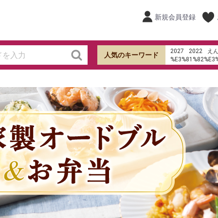
新規会員登録
2027
2022
え
人気のキーワード
%E3%81%82%E3
%E7%94%B0%E7
ケーキ
オードブ
hu%E1%BB%B7 s
shb
寿司
ローストビ
餃子の皮
ラ・メ