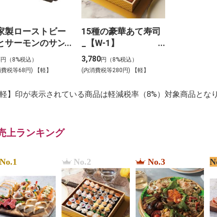
家製ローストビー
15種の豪華あて寿司
とサーモンのサン
_【W-1】
イッチ弁当_【B-
8
3,780
円（8%税込）
円（8%税込）
】
消費税等68円) 【軽】
(内消費税等280円) 【軽】
【軽】印が表示されている商品は軽減税率（8%）対象商品とな
売上ランキング
No.1
No.2
No.3
N