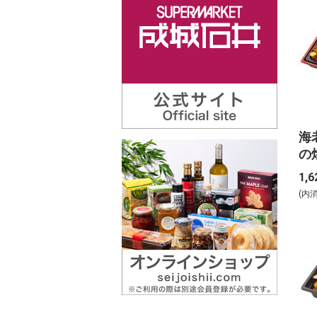
海
の
5
1,6
(内