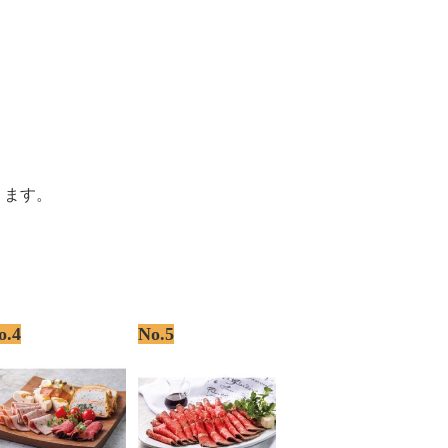
ります。
o.4
No.5