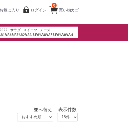
0
お気に入り
ログイン
買い物カゴ
2022
サラダ
スイーツ
チーズ
%81%B6%E3%82%8A %E6%B8%85%E6%B0%B4
%94%BA%E5%BA%97
ル
ms th%E1%BA%BB t%C3%ADn d%E1%BB%A5ng
寿司
パンケーキ
生春巻き
キムチ
餃子の皮
ラ・メゾン・デュ・ショコラ
おせち
並べ替え
表示件数