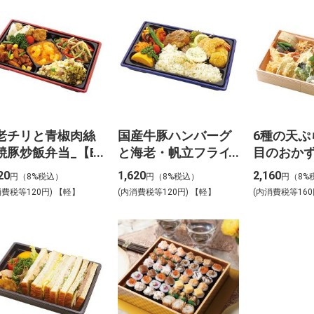
老チリと青椒肉絲
国産牛豚ハンバーグ
6種の天ぷ
焼豚炒飯弁当_【B-
と海老・帆立フライ
目のおか
】
弁当_【B-3】
ご飯弁当_
20
1,620
2,160
円（8%税込）
円（8%税込）
円（8%
消費税等120円) 【軽】
(内消費税等120円) 【軽】
(内消費税等160