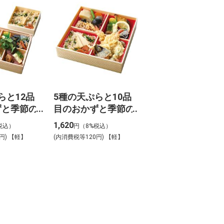
らと12品
5種の天ぷらと10品
ずと季節の
目のおかずと季節の
【B-2】
ご飯弁当_【B-1】
1,620
税込）
円（8%税込）
円) 【軽】
(内消費税等120円) 【軽】