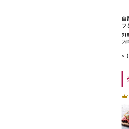
自
フ
ド
91
4
(内
※