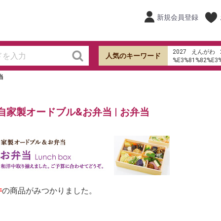
新規会員登録
2027
えんがわ
人気のキーワード
%E3%81%82%E3
%E7%94%B0%E7
当
ケーキ
オードブ
hu%E1%BB%B7 s
shb
成城石井
みりん
自家製オードブル&お弁当 | お弁当
ローストビーフ
件
の商品がみつかりました。