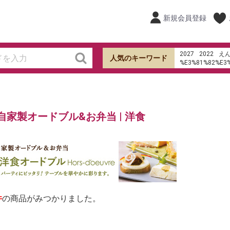
新規会員登録
2027
2022
え
人気のキーワード
%E3%81%82%E3
%E7%94%B0%E7
オードブル
ケー
hu%E1%BB%B7 s
shb
ローストビーフ
自家製オードブル&お弁当 | 洋食
%EA%B9%80%EB
餃子の皮
ラ・メ
件
の商品がみつかりました。