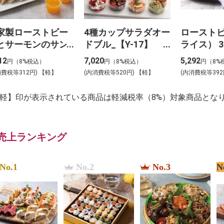
家製ローストビー
4種カップサラダオー
ロースト
とサーモンのサン
ドブル_【Y-17】
ライス） 3
イッチアソート
8】
12
7,020
5,292
円（8%税込）
円（8%税込）
円（8%
Y-6】
消費税等312円) 【軽】
(内消費税等520円) 【軽】
(内消費税等392
【軽】印が表示されている商品は軽減税率（8%）対象商品とな
売上ランキング
No.1
No.2
No.3
N