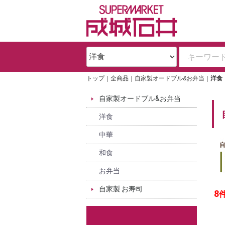
トップ
全商品
自家製オードブル&お弁当
洋食
自家製オードブル&お弁当
洋食
中華
和食
お弁当
自家製 お寿司
8