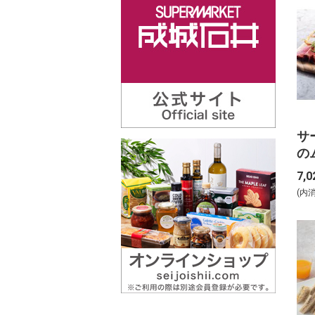
サ
の
ア
7,0
(内