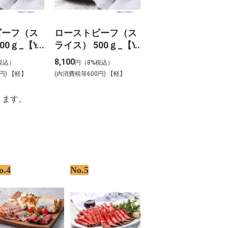
ビーフ（ス
ローストビーフ（ス
00ｇ_【Y-
ライス） 500ｇ_【Y-
9】
8,100
税込）
円（8%税込）
円) 【軽】
(内消費税等600円) 【軽】
ります。
o.4
No.5