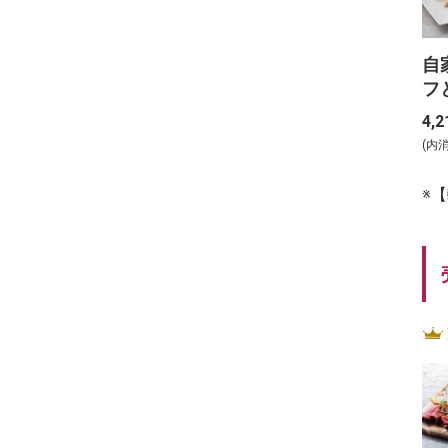
自
フ
ド
4,2
_【
(内
※