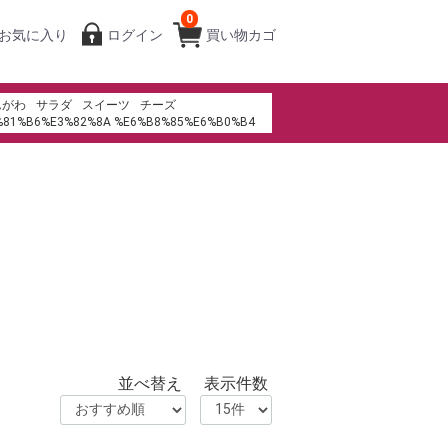
0
お気に入り
ログイン
買い物カゴ
んがわ
サラダ
スイーツ
チーズ
%81%B6%E3%82%8A %E6%B8%85%E6%B0%B4
%94%BA%E5%BA%97
キ
成城石井
ms th%E1%BA%BB t%C3%ADn d%E1%BB%A5ng
みりん
生春巻き
寿司
キムチ
パンケーキ
%AF%BC%EC%84%9D %EB%8D%94%EC%BF%A0
ゾン・デュ・ショコラ
並べ替え
表示件数