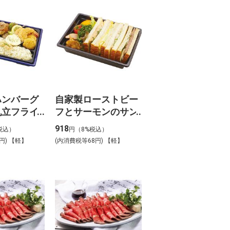
ハンバーグ
自家製ローストビー
帆立フライ
フとサーモンのサン
3】
ドイッチ弁当_【B-
918
税込）
円（8%税込）
4】
円) 【軽】
(内消費税等68円) 【軽】