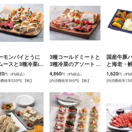
ーモンパイとうに
3種コールドミートと
国産牛豚
ムースと3種冷菜の
3種冷菜のアソート
と海老・
ソート_【Y-4】
_【Y-5】
弁当_【B-
20
4,860
1,620
円（8%税込）
円（8%税込）
円（8%
消費税等520円) 【軽】
(内消費税等360円) 【軽】
(内消費税等120