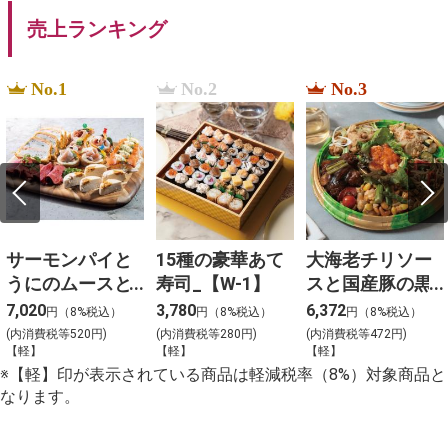
売上ランキング
No.1
No.2
No.3
サーモンパイと
15種の豪華あて
大海老チリソー
うにのムースと3
寿司_【W-1】
スと国産豚の黒
種冷菜のアソー
酢団子と４種料
7,020
3,780
6,372
円（8%税込）
円（8%税込）
円（8%税込）
ト_【Y-4】
理の盛合わせ
(内消費税等520円)
(内消費税等280円)
(内消費税等472円)
【軽】
【軽】
【軽】
（大）_【C-2】
※【軽】印が表示されている商品は軽減税率（8%）対象商品と
なります。