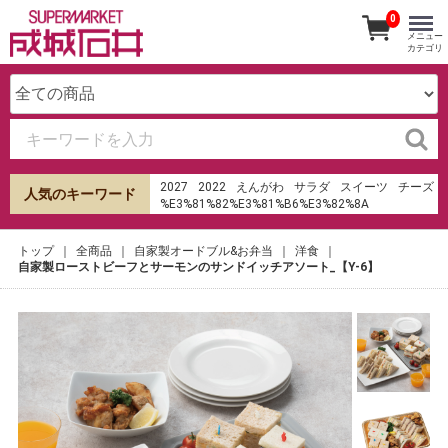
0
メニュー
カテゴリ
2027
2022
えんがわ
サラダ
スイーツ
チーズ
人気のキーワード
%E3%81%82%E3%81%B6%E3%82%8A
%E6%B8%85%E6%B0%B4
%E7%94%B0%E7%94%BA%E5%BA%97
トップ
全商品
自家製オードブル&お弁当
洋食
オードブル
自家製ローストビーフとサーモンのサンドイッチアソート_【Y-6】
hu%E1%BB%B7 sms th%E1%BA%BB t%C3%ADn
d%E1%BB%A5ng shb
成城石井
ケーキ
ローストビーフ
みりん
寿司
生春巻き
パンケーキ
キムチ
%E5%8F%A3%E3%82%B3%E3%83%9F
%E6%83%85%E5%A0%B1%E3%82%B5%E3%82%A4%
%E8%99%8E%E3%83%8E%E9%96%80%E7%A9%BA%
ラ・メゾン・デュ・ショコラ
Fusion 2010 %2Cv6 sonda pr%C3%A9 catalizador