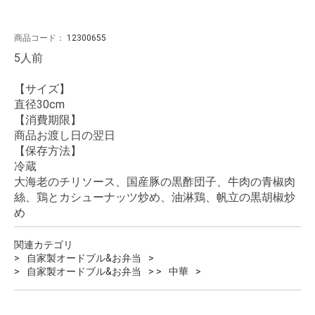
商品コード：
12300655
5人前
【サイズ】
直径30cm
【消費期限】
商品お渡し日の翌日
【保存方法】
冷蔵
大海老のチリソース、国産豚の黒酢団子、牛肉の青椒肉
絲、鶏とカシューナッツ炒め、油淋鶏、帆立の黒胡椒炒
め
関連カテゴリ
自家製オードブル&お弁当
自家製オードブル&お弁当
中華