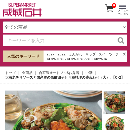
0
メニュー
カテゴリ
2027
2022
えんがわ
サラダ
スイーツ
チーズ
人気のキーワード
%E3%81%82%E3%81%B6%E3%82%8A
%E6%B8%85%E6%B0%B4
%E7%94%B0%E7%94%BA%E5%BA%97
トップ
全商品
自家製オードブル&お弁当
中華
hu%E1%BB%B7 sms th%E1%BA%BB t%C3%ADn
大海老チリソースと国産豚の黒酢団子と４種料理の盛合わせ（大）_【C-2】
d%E1%BB%A5ng shb
オードブル
成城石井
ケーキ
ローストビーフ
みりん
寿司
生春巻き
パンケーキ
キムチ
%E5%8F%A3%E3%82%B3%E3%83%9F
%E6%83%85%E5%A0%B1%E3%82%B5%E3%82%A4%
%E8%99%8E%E3%83%8E%E9%96%80%E7%A9%BA%
Fusion 2010 %2Cv6 sonda pr%C3%A9 catalizador
おせち