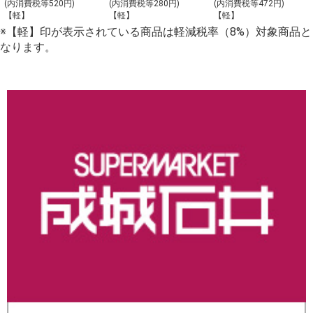
ト_【Y-4】
理の盛合わせ
(内消費税等520円)
(内消費税等280円)
(内消費税等472円)
【軽】
【軽】
【軽】
（大）_【C-2】
※【軽】印が表示されている商品は軽減税率（8%）対象商品と
なります。