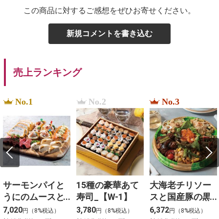
この商品に対するご感想をぜひお寄せください。
新規コメントを書き込む
売上ランキング
No.1
No.2
No.3
サーモンパイと
15種の豪華あて
大海老チリソー
うにのムースと3
寿司_【W-1】
スと国産豚の黒
種冷菜のアソー
酢団子と４種料
7,020
3,780
6,372
円（8%税込）
円（8%税込）
円（8%税込）