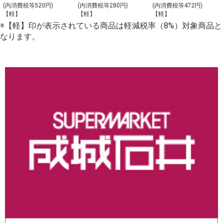
ト_【Y-4】
理の盛合わせ
(内消費税等520円)
(内消費税等280円)
(内消費税等472円)
【軽】
【軽】
【軽】
（大）_【C-2】
※【軽】印が表示されている商品は軽減税率（8%）対象商品と
なります。