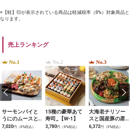
※【軽】印が表示されている商品は軽減税率（8%）対象商品と
なります。
売上ランキング
No.1
No.2
No.3
サーモンパイと
15種の豪華あて
大海老チリソー
うにのムースと3
寿司_【W-1】
スと国産豚の黒
種冷菜のアソー
酢団子と４種料
7,020
3,780
6,372
円（8%税込）
円（8%税込）
円（8%税込）