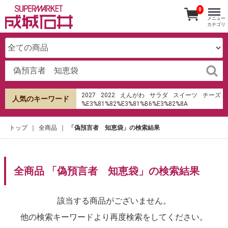
0
メニュー
カテゴリ
2027
2022
えんがわ
サラダ
スイーツ
チーズ
人気のキーワード
%E3%81%82%E3%81%B6%E3%82%8A
%E6%B8%85%E6%B0%B4
%E7%94%B0%E7%94%BA%E5%BA%97
トップ
全商品
「偽預言者 知恵袋」の検索結果
オードブル
成城石井
ローストビーフ
hu%E1%BB%B7 sms th%E1%BA%BB t%C3%ADn
d%E1%BB%A5ng shb
ケーキ
サンドイッチ
ラ・メゾン・デュ・ショコラ
キムチ
寿司
全商品 「偽預言者 知恵袋」の検索結果
みりん
生春巻き
餃子の皮
パン
該当する商品がございません。
他の検索キーワードより再度検索をしてください。