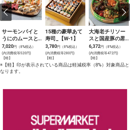
サーモンパイと
15種の豪華あて
大海老チリソー
うにのムースと3
寿司_【W-1】
スと国産豚の黒
種冷菜のアソー
酢団子と４種料
7,020
3,780
6,372
円（8%税込）
円（8%税込）
円（8%税込）
ト_【Y-4】
理の盛合わせ
(内消費税等520円)
(内消費税等280円)
(内消費税等472円)
【軽】
【軽】
【軽】
（大）_【C-2】
※【軽】印が表示されている商品は軽減税率（8%）対象商品と
なります。