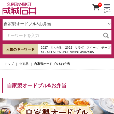
0
メニュー
カテゴリ
2027
えんがわ
2022
サラダ
スイーツ
チーズ
人気のキーワード
%E3%81%82%E3%81%B6%E3%82%8A
%E6%B8%85%E6%B0%B4
%E7%94%B0%E7%94%BA%E5%BA%97
トップ
全商品
自家製オードブル&お弁当
ケーキ
オードブル
キムチ
寿司
成城石井
みりん
ラ・メゾン・デュ・ショコラ
生春巻き
ローストビーフ
hu%E1%BB%B7 sms th%E1%BA%BB t%C3%ADn
d%E1%BB%A5ng shb
自家製オードブル&お弁当
おせち
%EA%B9%80%EB%AF%BC%EC%84%9D
%EB%8D%94%EC%BF%A0
餃子の皮