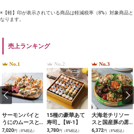
※【軽】印が表示されている商品は軽減税率（8%）対象商品と
なります。
売上ランキング
No.1
No.2
No.3
サーモンパイと
15種の豪華あて
大海老チリソー
うにのムースと3
寿司_【W-1】
スと国産豚の黒
種冷菜のアソー
酢団子と４種料
7,020
3,780
6,372
円（8%税込）
円（8%税込）
円（8%税込）