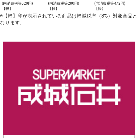
ト_【Y-4】
理の盛合わせ
(内消費税等520円)
(内消費税等280円)
(内消費税等472円)
【軽】
【軽】
【軽】
（大）_【C-2】
※【軽】印が表示されている商品は軽減税率（8%）対象商品と
なります。