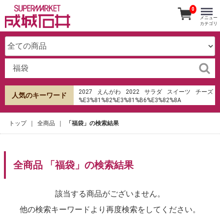
0
メニュー
カテゴリ
2027
えんがわ
2022
サラダ
スイーツ
チーズ
人気のキーワード
%E3%81%82%E3%81%B6%E3%82%8A
%E6%B8%85%E6%B0%B4
%E7%94%B0%E7%94%BA%E5%BA%97
トップ
全商品
「福袋」の検索結果
ケーキ
成城石井
オードブル
hu%E1%BB%B7 sms th%E1%BA%BB t%C3%ADn
d%E1%BB%A5ng shb
寿司
みりん
パンケーキ
生春巻き
キムチ
ローストビーフ
餃子の皮
全商品 「福袋」の検索結果
ラ・メゾン・デュ・ショコラ
d%C3%A9tendeur gaz butane 13 kg
該当する商品がございません。
他の検索キーワードより再度検索をしてください。