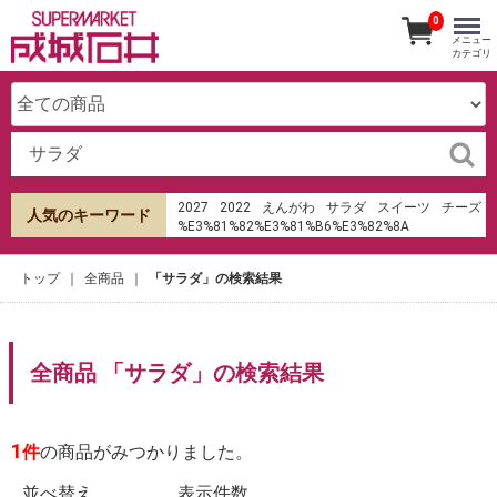
0
メニュー
カテゴリ
2027
2022
えんがわ
サラダ
スイーツ
チーズ
人気のキーワード
%E3%81%82%E3%81%B6%E3%82%8A
%E6%B8%85%E6%B0%B4
%E7%94%B0%E7%94%BA%E5%BA%97
トップ
全商品
「サラダ」の検索結果
hu%E1%BB%B7 sms th%E1%BA%BB t%C3%ADn
d%E1%BB%A5ng shb
成城石井
オードブル
ケーキ
ローストビーフ
寿司
みりん
生春巻き
パンケーキ
おせち
キムチ
全商品 「サラダ」の検索結果
%E4%B8%8D%E7%B9%94%E5%B8%83%E9%85%92
4%E5%90%88%E7%93%B6%E7%94%A8
%E5%8F%A3%E3%82%B3%E3%83%9F
%E6%83%85%E5%A0%B1%E3%82%B5%E3%82%A4%
1
件
の商品がみつかりました。
%E8%99%8E%E3%83%8E%E9%96%80%E7%A9%BA%
並べ替え
表示件数