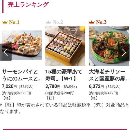
売上ランキング
No.1
No.2
No.3
サーモンパイと
15種の豪華あて
大海老チリソー
うにのムースと3
寿司_【W-1】
スと国産豚の黒
種冷菜のアソー
酢団子と４種料
7,020
3,780
6,372
円（8%税込）
円（8%税込）
円（8%税込）
ト_【Y-4】
理の盛合わせ
(内消費税等520円)
(内消費税等280円)
(内消費税等472円)
【軽】
【軽】
【軽】
（大）_【C-2】
※【軽】印が表示されている商品は軽減税率（8%）対象商品と
なります。