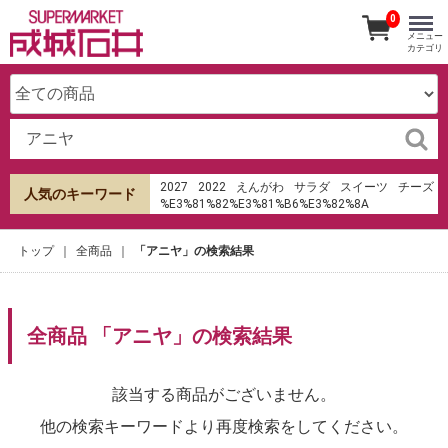
0
メニュー
カテゴリ
2027
2022
えんがわ
サラダ
スイーツ
チーズ
人気のキーワード
%E3%81%82%E3%81%B6%E3%82%8A
%E6%B8%85%E6%B0%B4
%E7%94%B0%E7%94%BA%E5%BA%97
トップ
全商品
「アニヤ」の検索結果
hu%E1%BB%B7 sms th%E1%BA%BB t%C3%ADn
d%E1%BB%A5ng shb
オードブル
成城石井
ケーキ
ローストビーフ
寿司
みりん
生春巻き
パンケーキ
キムチ
%D1%88%D1%82%D1%80%D0%B0%D1%98%D0%BA
全商品 「アニヤ」の検索結果
%D0%B3%D1%81%D0%BF
diagnostic modalities at Fasanmi hospita and
maternity%2C ifako-ijaye
xuxa seu lobo est%C3%A1
該当する商品がございません。
他の検索キーワードより再度検索をしてください。