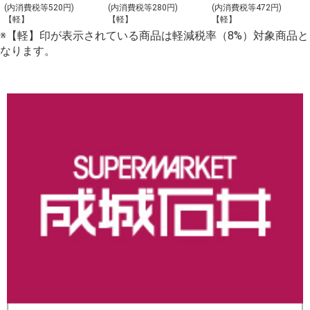
ト_【Y-4】
理の盛合わせ
(内消費税等520円)
(内消費税等280円)
(内消費税等472円)
【軽】
【軽】
【軽】
（大）_【C-2】
※【軽】印が表示されている商品は軽減税率（8%）対象商品と
なります。