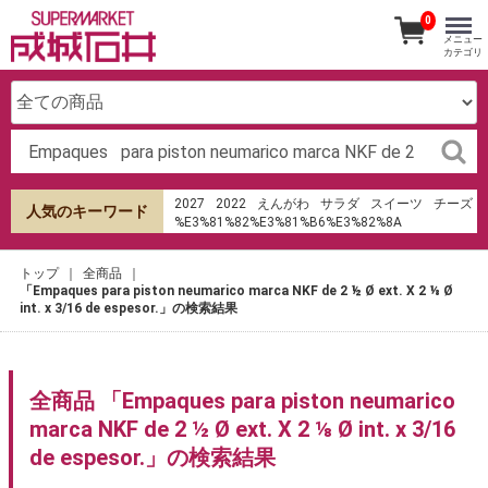
0
メニュー
カテゴリ
2027
2022
えんがわ
サラダ
スイーツ
チーズ
人気のキーワード
%E3%81%82%E3%81%B6%E3%82%8A
%E6%B8%85%E6%B0%B4
%E7%94%B0%E7%94%BA%E5%BA%97
トップ
全商品
オードブル
成城石井
ローストビーフ
「Empaques para piston neumarico marca NKF de 2 ½ Ø ext. X 2 ⅛ Ø
hu%E1%BB%B7 sms th%E1%BA%BB t%C3%ADn
int. x 3/16 de espesor.」の検索結果
d%E1%BB%A5ng shb
ケーキ
サンドイッチ
ラ・メゾン・デュ・ショコラ
パン
キムチ
生春巻き
みりん
寿司
餃子の皮
全商品 「Empaques para piston neumarico
marca NKF de 2 ½ Ø ext. X 2 ⅛ Ø int. x 3/16
de espesor.」の検索結果