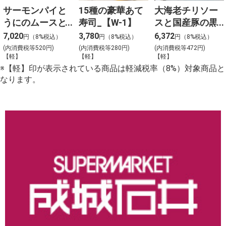
サーモンパイと
15種の豪華あて
大海老チリソー
うにのムースと3
寿司_【W-1】
スと国産豚の黒
種冷菜のアソー
酢団子と４種料
7,020
3,780
6,372
円（8%税込）
円（8%税込）
円（8%税込）
ト_【Y-4】
理の盛合わせ
(内消費税等520円)
(内消費税等280円)
(内消費税等472円)
【軽】
【軽】
【軽】
（大）_【C-2】
※【軽】印が表示されている商品は軽減税率（8%）対象商品と
なります。