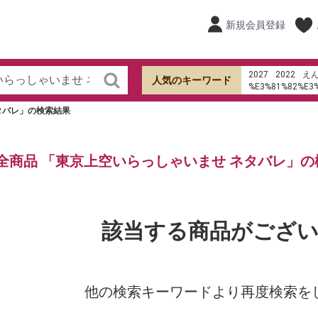
新規会員登録
2027
2022
え
人気のキーワード
%E3%81%82%E3
%E7%94%B0%E7
タバレ」の検索結果
ケーキ
オードブ
hu%E1%BB%B7 s
shb
寿司
ラ・メゾン
全商品 「東京上空いらっしゃいませ ネタバレ」の
%EC%95%84%EB
%EC%A4%80%EB
%EB%8B%A4%EC
%E4%B8%8D%E7
4%E5%90%88%E
該当する商品がござ
他の検索キーワードより再度検索を