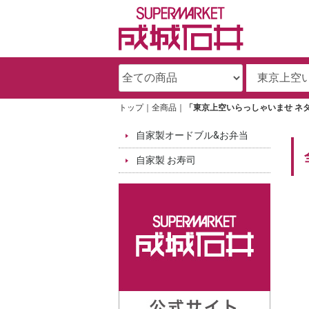
トップ
全商品
「東京上空いらっしゃいませ ネ
自家製オードブル&お弁当
自家製 お寿司