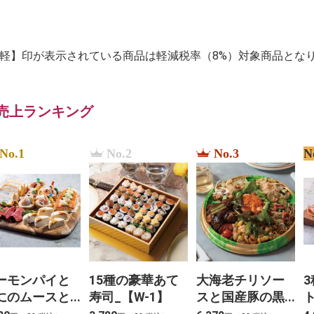
【軽】印が表示されている商品は軽減税率（8%）対象商品とな
売上ランキング
No.1
No.2
No.3
N
ーモンパイと
15種の豪華あて
大海老チリソー
にのムースと3
寿司_【W-1】
スと国産豚の黒
冷菜のアソー
酢団子と４種料
ソ