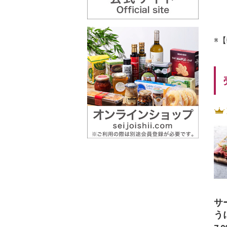
※
サ
う
種