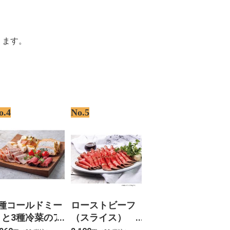
ります。
o.4
No.5
3種コールドミー
ローストビーフ
トと3種冷菜のア
（スライス）
ート_【Y-5】
500ｇ_【Y-9】