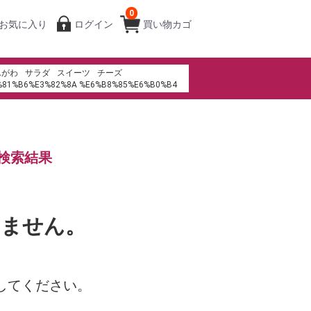
0
お気に入り
ログイン
買い物カゴ
んがわ
サラダ
スイーツ
チーズ
%81%B6%E3%82%8A %E6%B8%85%E6%B0%B4
%94%BA%E5%BA%97
ル
みりん
キムチ
ローストビーフ
成城石井
ms th%E1%BA%BB t%C3%ADn d%E1%BB%A5ng
・デュ・ショコラ
生春巻き
おせち
検索結果
%A7%88%EB%85%B8%ED%86%A0
%A7%88%EC%9D%B4
%9D%B4%EA%B8%B4%EC%A3%A0
%B9%94%E5%B8%83%E9%85%92%E7%93%B6%E8%A2%8B
7%93%B6%E7%94%A8
いません。
してください。