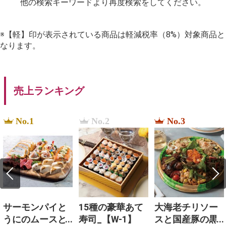
他の検索キーワードより再度検索をしてください。
※【軽】印が表示されている商品は軽減税率（8%）対象商品と
なります。
売上ランキング
No.1
No.2
No.3
サーモンパイと
15種の豪華あて
大海老チリソー
うにのムースと3
寿司_【W-1】
スと国産豚の黒