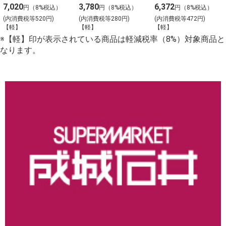
種冷菜のアソー
酢団子と４種料
7,020
3,780
6,372
円（8%税込）
円（8%税込）
円（8%税込）
ト_【Y-4】
理の盛合わせ
(内消費税等520円)
(内消費税等280円)
(内消費税等472円)
【軽】
【軽】
【軽】
（大）_【C-2】
※【軽】印が表示されている商品は軽減税率（8%）対象商品と
なります。