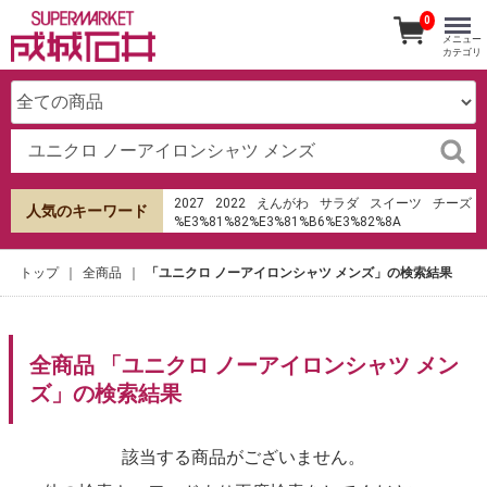
0
メニュー
カテゴリ
2027
2022
えんがわ
サラダ
スイーツ
チーズ
人気のキーワード
%E3%81%82%E3%81%B6%E3%82%8A
%E6%B8%85%E6%B0%B4
%E7%94%B0%E7%94%BA%E5%BA%97
トップ
全商品
「ユニクロ ノーアイロンシャツ メンズ」の検索結果
オードブル
成城石井
ケーキ
hu%E1%BB%B7 sms th%E1%BA%BB t%C3%ADn
d%E1%BB%A5ng shb
みりん
寿司
ローストビーフ
パンケーキ
生春巻き
キムチ
全商品 「ユニクロ ノーアイロンシャツ メン
sumad 14%EC%9D%B8%EC%B9%98
ズ」の検索結果
%EB%8F%85%EC%9D%BC%EC%8B%9D
%EC%A0%84%EA%B8%B0%EC%9E%90%EC%A0%84
%E4%B8%8D%E7%B9%94%E5%B8%83%E9%85%92
4%E5%90%88%E7%93%B6%E7%94%A8
該当する商品がございません。
diagnostic modalities at Fasanmi hospita and
maternity%2C ifako-ijaye