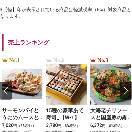
※【軽】印が表示されている商品は軽減税率（8%）対象商品と
なります。
売上ランキング
No.1
No.2
No.3
サーモンパイと
15種の豪華あて
大海老チリソー
うにのムースと3
寿司_【W-1】
スと国産豚の黒
種冷菜のアソー
酢団子と４種料
7,020
3,780
6,372
円（8%税込）
円（8%税込）
円（8%税込）
ト_【Y-4】
理の盛合わせ