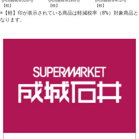
(内消費税等520円)
(内消費税等280円)
(内消費税等472円)
【軽】
【軽】
【軽】
（大）_【C-2】
※【軽】印が表示されている商品は軽減税率（8%）対象商品と
なります。